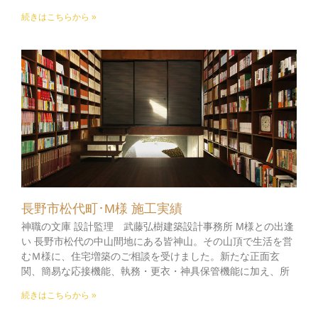
続きはこちらから »
長野市松代町･M様 施工実績
神職の文庫 設計監理 武藤弘樹建築設計事務所 M様との出逢
い 長野市松代の中山間地にある皆神山。その山頂で生活を営
むＭ様に、住宅増築のご相談を受けました。新たな正面玄
関、簡易な応接機能、執務・更衣・神具保管機能に加え、所
続きはこちらから »