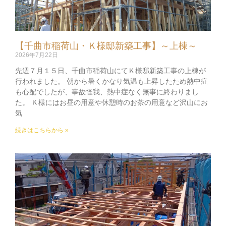
【千曲市稲荷山・Ｋ様邸新築工事】～上棟～
2026年7月22日
先週７月１５日、千曲市稲荷山にてＫ様邸新築工事の上棟が
行われました。 朝から暑くかなり気温も上昇したため熱中症
も心配でしたが、事故怪我、熱中症なく無事に終わりまし
た。 Ｋ様にはお昼の用意や休憩時のお茶の用意など沢山にお
気
続きはこちらから »