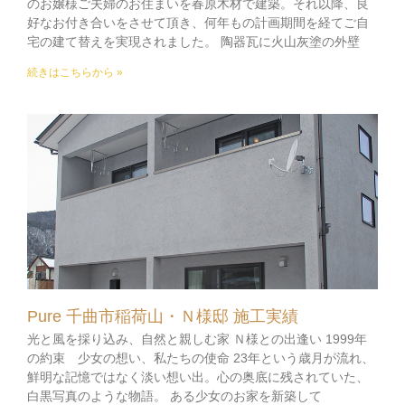
のお嬢様ご夫婦のお住まいを春原木材で建築。それ以降、良
好なお付き合いをさせて頂き、何年もの計画期間を経てご自
宅の建て替えを実現されました。 陶器瓦に火山灰塗の外壁
続きはこちらから »
Pure 千曲市稲荷山・Ｎ様邸 施工実績
光と風を採り込み、自然と親しむ家 Ｎ様との出逢い 1999年
の約束 少女の想い、私たちの使命 23年という歳月が流れ、
鮮明な記憶ではなく淡い想い出。心の奥底に残されていた、
白黒写真のような物語。 ある少女のお家を新築して