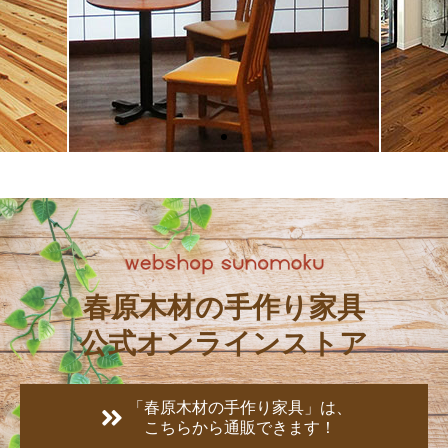
こだわりの木造本格的注
文住宅
歴史と技術と誇りを胸に
「ひとつの想いを ひとつの家に」が
春原木材の手作り家具
私たちの使命だと考えています。
公式オンラインストア
家づくり
「春原木材の手作り家具」は、
こちらから通販できます！