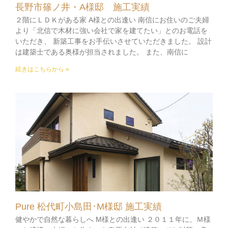
長野市篠ノ井・A様邸 施工実績
２階にＬＤＫがある家 A様との出逢い 南信にお住いのご夫婦
より「北信で木材に強い会社で家を建てたい」とのお電話を
いただき、 新築工事をお手伝いさせていただきました。 設計
は建築士である奥様が担当されました。 また、南信に
続きはこちらから »
Pure 松代町小島田･M様邸 施工実績
健やかで自然な暮らしへ M様との出逢い ２０１１年に、Ｍ様