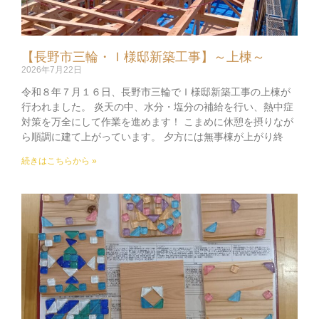
【長野市三輪・Ｉ様邸新築工事】～上棟～
2026年7月22日
令和８年７月１６日、長野市三輪でＩ様邸新築工事の上棟が
行われました。 炎天の中、水分・塩分の補給を行い、熱中症
対策を万全にして作業を進めます！ こまめに休憩を摂りなが
ら順調に建て上がっています。 夕方には無事棟が上がり終
続きはこちらから »