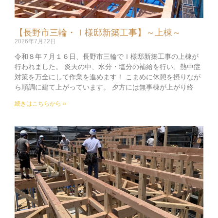
【長野市三輪・Ｉ様邸新築工事】～上棟～
2026年7月22日
令和８年７月１６日、長野市三輪でＩ様邸新築工事の上棟が
行われました。 炎天の中、水分・塩分の補給を行い、熱中症
対策を万全にして作業を進めます！ こまめに休憩を摂りなが
ら順調に建て上がっています。 夕方には無事棟が上がり終
続きはこちらから »