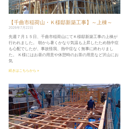
【千曲市稲荷山・Ｋ様邸新築工事】～上棟～
2026年7月22日
先週７月１５日、千曲市稲荷山にてＫ様邸新築工事の上棟が
行われました。 朝から暑くかなり気温も上昇したため熱中症
も心配でしたが、事故怪我、熱中症なく無事に終わりまし
た。 Ｋ様にはお昼の用意や休憩時のお茶の用意など沢山にお
気
続きはこちらから »