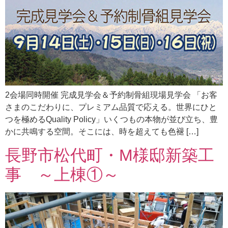
2会場同時開催 完成見学会＆予約制骨組現場見学会 「お客
さまのこだわりに、プレミアム品質で応える。世界にひと
つを極めるQuality Policy」いくつもの本物が並び立ち、豊
かに共鳴する空間。そこには、時を超えても色褪 […]
長野市松代町・M様邸新築工
事 ～上棟①～