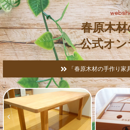
春原木材
公式オン
「春原木材の手作り家