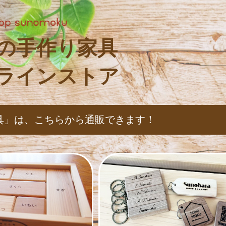
の手作り家具
ラインストア
具」は、
こちらから通販できます！