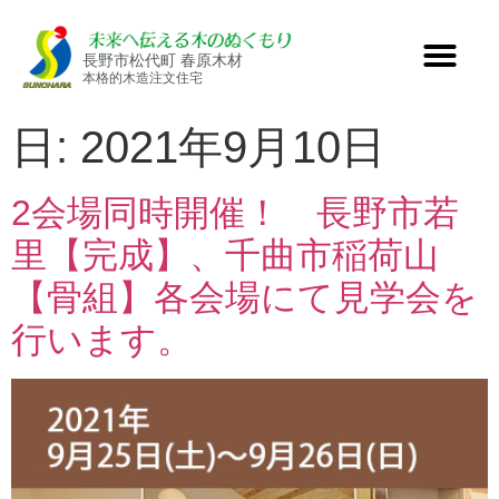
長野市松代町 春原木材
本格的木造注文住宅
日:
2021年9月10日
2会場同時開催！ 長野市若
里【完成】、千曲市稲荷山
【骨組】各会場にて見学会を
行います。