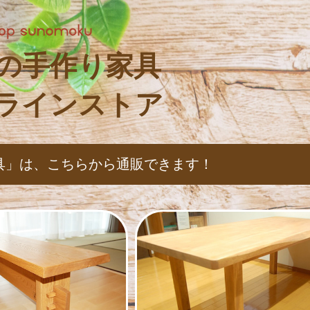
の手作り家具
ラインストア
具」は、
こちらから通販できます！