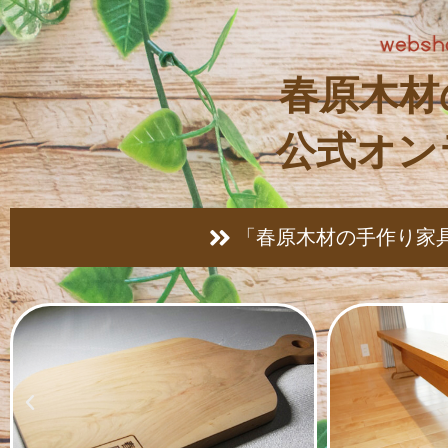
春原木材
公式オン
「春原木材の手作り家