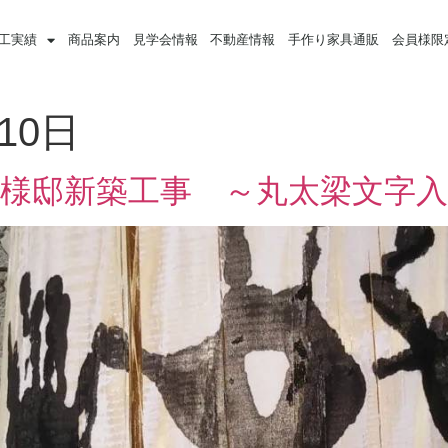
工実績
商品案内
見学会情報
不動産情報
手作り家具通販
会員様限
10日
Ｔ様邸新築工事 ～丸太梁文字