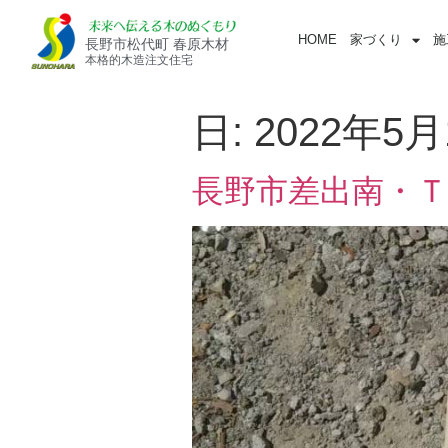
HOME
家づくり
施
長野市松代町 春原木材
本格的木造注文住宅
日:
2022年5月
長野市差出南・