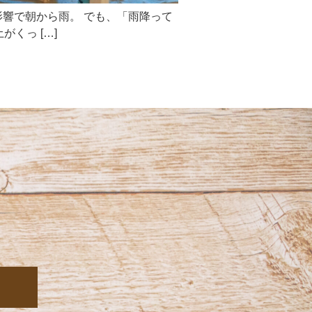
響で朝から雨。 でも、「雨降って
くっ […]