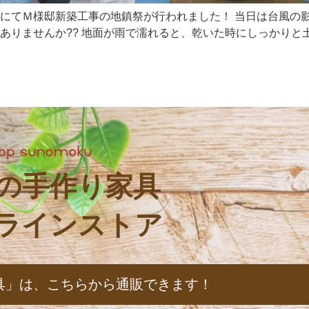
にてＭ様邸新築工事の地鎮祭が行われました！ 当日は台風の影
りませんか?? 地面が雨で濡れると、乾いた時にしっかりと土が
の手作り家具
ラインストア
具」は、
こちらから通販できます！