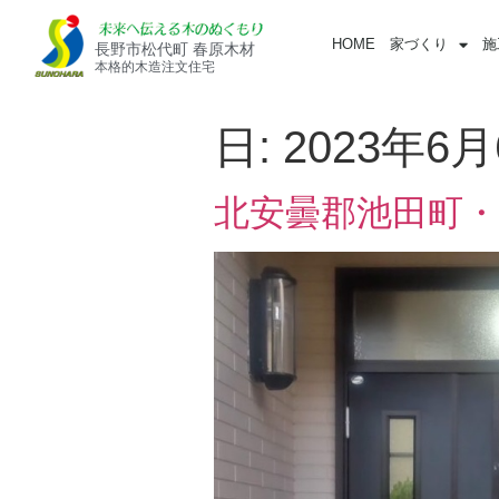
HOME
家づくり
施
長野市松代町 春原木材
本格的木造注文住宅
日:
2023年6
北安曇郡池田町