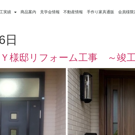
工実績
商品案内
見学会情報
不動産情報
手作り家具通販
会員様限
月6日
・Ｙ様邸リフォーム工事 ～竣