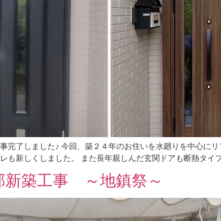
事完了しました♪ 今回、築２４年のお住いを水廻りを中心に
レも新しくしました。 また長年親しんだ玄関ドアも断熱タイプに
邸新築工事 ～地鎮祭～