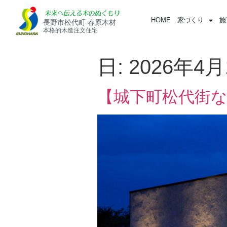
HOME
家づくり
施
長野市松代町 春原木材
本格的木造注文住宅
日:
2026年4月
【城下町松代街