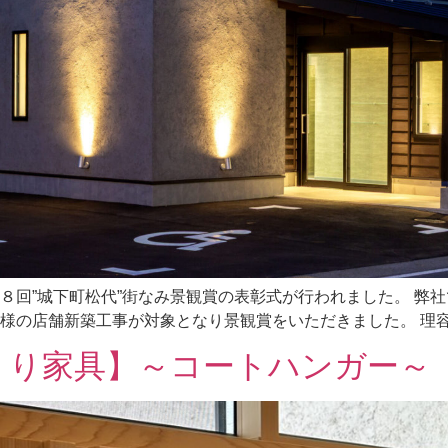
８回”城下町松代”街なみ景観賞の表彰式が行われました。 弊
様の店舗新築工事が対象となり景観賞をいただきました。 理容黒
手づくり家具】～コートハンガー～