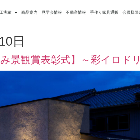
工実績
商品案内
見学会情報
不動産情報
手作り家具通販
会員様限
10日
なみ景観賞表彰式】～彩イロド