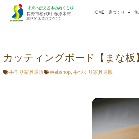
HOME
家づくり
施
長野市松代町 春原木材
本格的木造注文住宅
カッティングボード【まな板
手作り家具通販
Webshop
,
手づくり家具通販