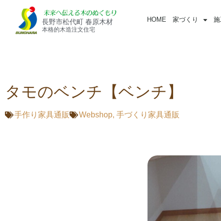
HOME
家づくり
施
長野市松代町 春原木材
本格的木造注文住宅
タモのベンチ【ベンチ】
手作り家具通販
Webshop
,
手づくり家具通販