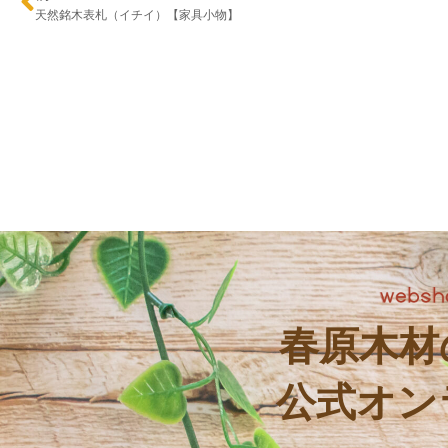
天然銘木表札（イチイ）【家具小物】
春原木材
公式オン