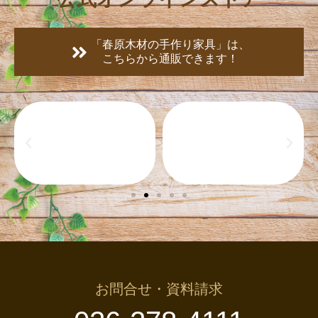
前へ
次へ
長野市若里・Ｙ様邸新築工事 ～竣工～
10月30日(土)・31日(日)開催の完成見学会のフライヤーができあがりました！
春原木材の手作り家具
公式オンラインストア