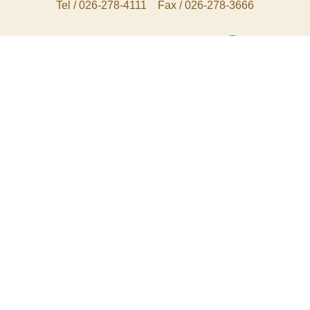
営業時間：8:00〜18:00
（年中無休 / 年末年始お盆除く）
お問合せ・資料請求
長野市松代町 春原木材
〒381-1222 長野県長野市松代町豊栄6414-5
Tel / 026-278-4111 Fax / 026-278-3666