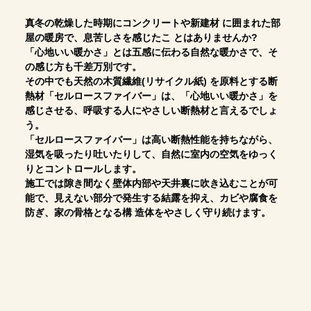
真冬の乾燥した時期にコンクリートや新建材 に囲まれた部
屋の暖房で、息苦しさを感じたこ とはありませんか?
「心地いい暖かさ」とは五感に伝わる自然な暖かさで、そ
の感じ方も千差万別です。
その中でも天然の木質繊維(リサイクル紙) を原料とする断
熱材「セルロースファイバー」は、「心地いい暖かさ」を
感じさせる、呼吸する人にやさしい断熱材と言えるでしょ
う。
「セルロースファイバー」は高い断熱性能を持ちながら、
湿気を吸ったり吐いたりして、自然に室内の空気をゆっく
りとコントロールします。
施工では隙き間なく壁体内部や天井裏に吹き込むことが可
能で、見えない部分で発生する結露を抑え、カビや腐食を
防ぎ、家の骨格となる構 造体をやさしく守り続けます。