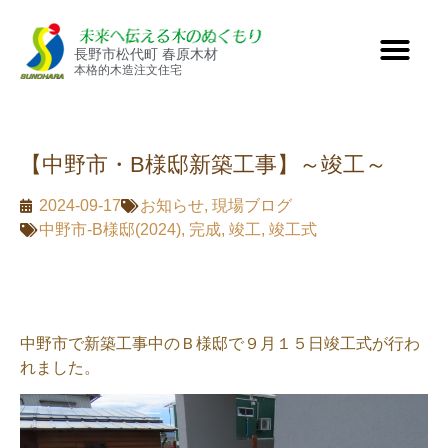
長野市松代町 春原木材
本格的木造注文住宅
【中野市・B様邸新築工事】～竣工～
2024-09-17
お知らせ
,
現場ブログ
中野市-B様邸(2024)
,
完成
,
竣工
,
竣工式
中野市で新築工事中のＢ様邸で９月１５日竣工式が行わ
れました。