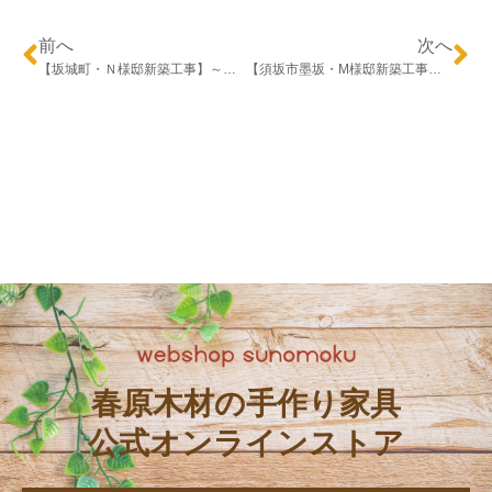
前へ
次へ
【坂城町・Ｎ様邸新築工事】～上棟～
【須坂市墨坂・M様邸新築工事】～竣工式～
春原木材の手作り家具
公式オンラインストア