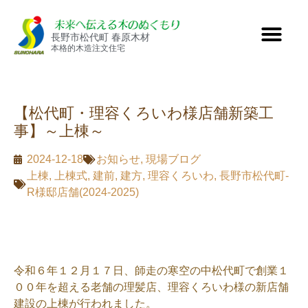
長野市松代町 春原木材
本格的木造注文住宅
【松代町・理容くろいわ様店舗新築工
事】～上棟～
2024-12-18
お知らせ
,
現場ブログ
上棟
,
上棟式
,
建前
,
建方
,
理容くろいわ
,
長野市松代町-
R様邸店舗(2024-2025)
令和６年１２月１７日、師走の寒空の中松代町で創業１
００年を超える老舗の理髪店、理容くろいわ様の新店舗
建設の上棟が行われました。