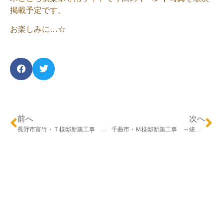
掲載予定です。
お楽しみに…☆
前へ
次へ
長野市富竹・Ｔ様邸新築工事 ～地鎮祭～
千曲市・Ｍ様邸新築工事 ～竣工～