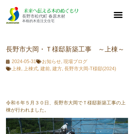
長野市松代町 春原木材
本格的木造注文住宅
長野市大岡・Ｔ様邸新築工事 ～上棟～
2024-05-31
お知らせ
,
現場ブログ
上棟
,
上棟式
,
建前
,
建方
,
長野市大岡-T様邸(2024)
令和６年５月３０日、長野市大岡でＴ様邸新築工事の上
棟が行われました。