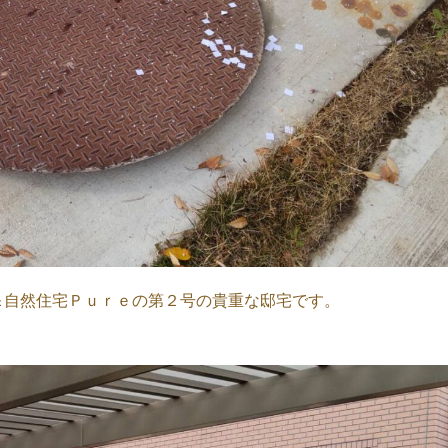
＆自然住宅Ｐｕｒｅの第２号の貴重な邸宅です。