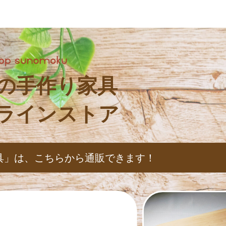
の手作り家具
ラインストア
具」は、
こちらから通販できます！