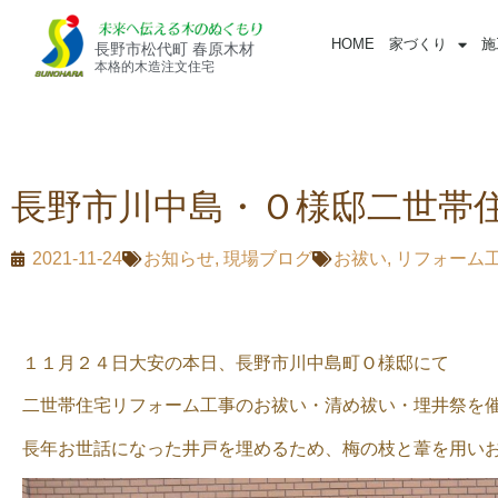
HOME
家づくり
施
長野市松代町 春原木材
本格的木造注文住宅
長野市川中島・Ｏ様邸二世帯
2021-11-24
お知らせ
,
現場ブログ
お祓い
,
リフォーム
１１月２４日大安の本日、長野市川中島町Ｏ様邸にて
二世帯住宅リフォーム工事のお祓い・清め祓い・埋井祭を
長年お世話になった井戸を埋めるため、梅の枝と葦を用い