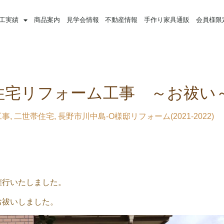
工実績
商品案内
見学会情報
不動産情報
手作り家具通販
会員様限
住宅リフォーム工事 ～お祓い
工事
,
二世帯住宅
,
長野市川中島-O様邸リフォーム(2021-2022)
催行いたしました。
お祓いしました。