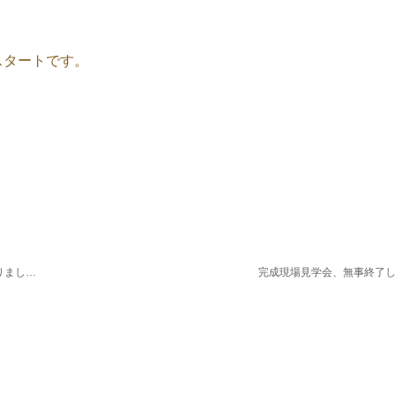
スタートです。
！
11月27日(土)・28日(日)開催の完成・骨組み見学会の折込チラシができあがりました！
完成現場見学会、無事終了し