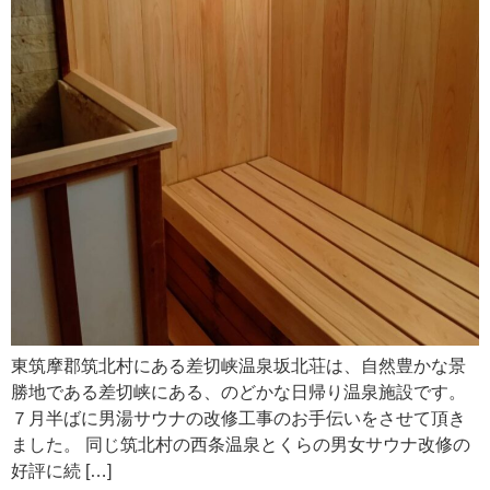
東筑摩郡筑北村にある差切峡温泉坂北荘は、自然豊かな景
勝地である差切峡にある、のどかな日帰り温泉施設です。
７月半ばに男湯サウナの改修工事のお手伝いをさせて頂き
ました。 同じ筑北村の西条温泉とくらの男女サウナ改修の
好評に続 […]