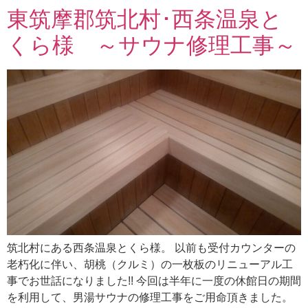
東筑摩郡筑北村･西条温泉と
くら様 ～サウナ修理工事～
筑北村にある西条温泉とくら様。 以前も受付カウンターの
老朽化に伴い、胡桃（クルミ）の一枚板のリニューアル工
事でお世話になりました!! 今回は半年に一度の休館日の期間
を利用して、男湯サウナの修理工事をご用命頂きました。