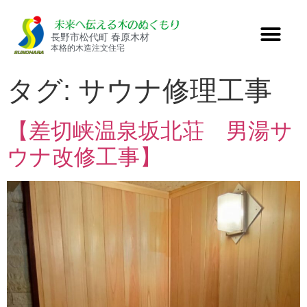
長野市松代町 春原木材
本格的木造注文住宅
タグ:
サウナ修理工事
【差切峡温泉坂北荘 男湯サ
ウナ改修工事】