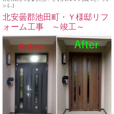
シ […]
北安曇郡池田町・Ｙ様邸リフ
ォーム工事 ～竣工～