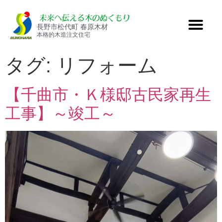
長野市松代町 春原木材
本格的木造注文住宅
タグ:
リフォーム
【千曲市・Ｋ様邸古民家再生
工事】～竣工～