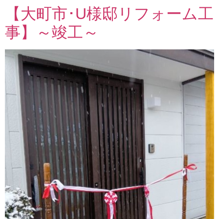
【大町市･U様邸リフォーム工
事】～竣工～