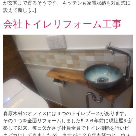
が玄関まで香るそうです。 キッチンも家電収納を対面式に
設えて新し […]
会社トイレリフォーム工事
春原木材のオフィスには４つのトイレブースがあります。
その１つを全面リフォームしました!! ２６年前に現社屋を新
築して以来、毎日欠かさず社員全員でトイレ掃除を行いピ
カピカにしてきましたが、 さすがに２６年も経つと、ウォ