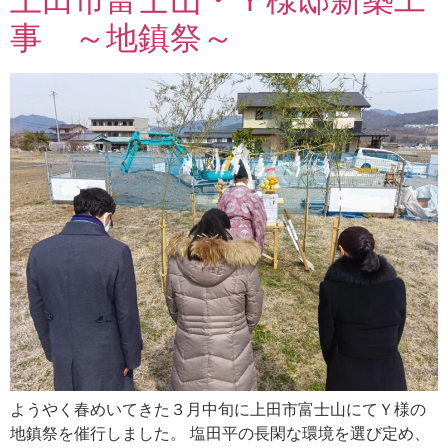
上田市富士山・Ｙ様邸新築工
事 ～地鎮祭～
ようやく春めいてきた３月中旬に上田市富士山にてＹ様の
地鎮祭を催行しました。 塩田平の長閑な環境を選び定め、