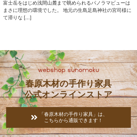
富士岳をはじめ浅間山麓まで眺められるパノラマビューは
まさに理想の環境でした。 地元の生島足島神社の宮司様に
て滞りな […]
春原木材の手作り家具
公式オンラインストア
「春原木材の手作り家具」は、
こちらから通販できます！