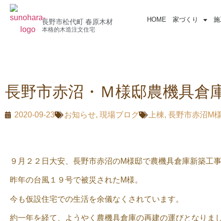
HOME
家づくり
施
長野市松代町 春原木材
本格的木造注文住宅
長野市赤沼・Ｍ様邸農機具倉
2020-09-23
お知らせ
,
現場ブログ
上棟
,
長野市赤沼M様邸
９月２２日大安、長野市赤沼のM様邸で農機具倉庫新築工
昨年の台風１９号で被災されたM様。
今も仮設住宅での生活を余儀なくされています。
約一年を経て、ようやく農機具倉庫の再建の運びとなりま