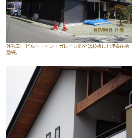
外観② ビルト・イン・ガレージ部分は杉板に柿渋&弁柄
塗装。