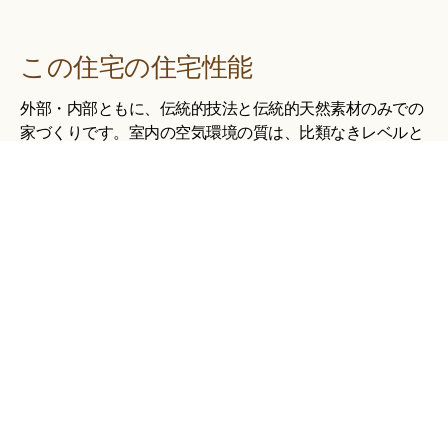
この住宅の住宅性能
外部・内部ともに、伝統的技法と伝統的天然素材のみでの
家づくりです。室内の空気環境の質は、比類なきレベルと
なりました。呼吸する自然素材の断熱材（セルロースファ
イバー）との相乗効果で、呼吸する、土蔵のような家とな
りました。