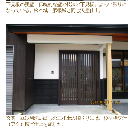
下見板の腰壁 伝統的な壁の技法の下見板。よろい張りに
なっている。松本城、彦根城と同じ渋墨仕上。
玄関 豆砂利洗い出しの三和土の縁取りには、杉型枠灰汁
（アク）転写仕上を施した。