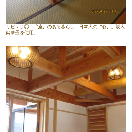
リビング② 〝座〟のある暮らし。日本人の〝心〟。炭入
健康畳を使用。